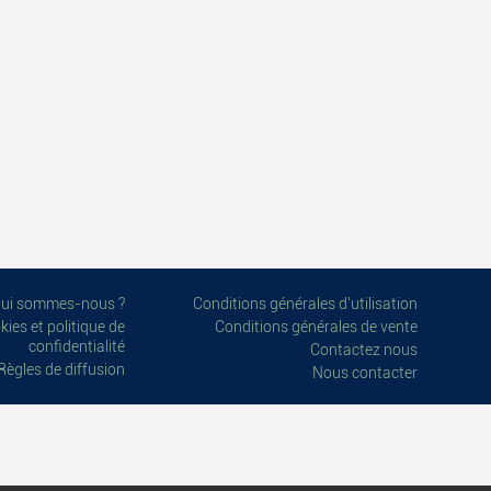
ui sommes-nous ?
Conditions générales d'utilisation
ies et politique de
Conditions générales de vente
confidentialité
Contactez nous
Règles de diffusion
Nous contacter