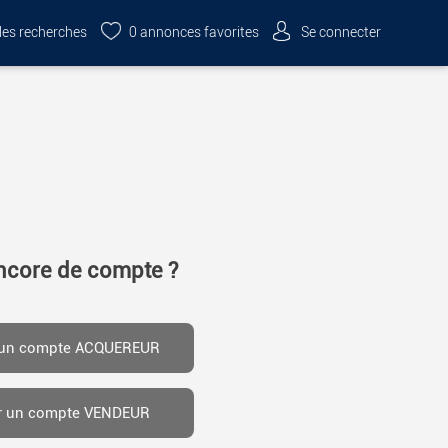
es recherches
0
annonces favorites
Se connecter
ncore de compte ?
 un compte ACQUEREUR
r un compte VENDEUR