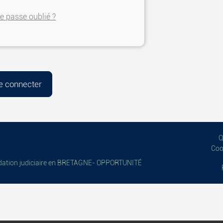
e passe oublié ?
Q
Cook
uidation judiciaire en BRETAGNE- OPPORTUNITÉ