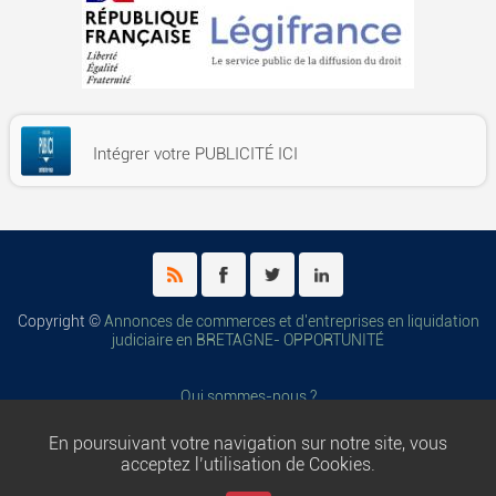
Intégrer votre PUBLICITÉ ICI
Copyright ©
Annonces de commerces et d'entreprises en liquidation
judiciaire en BRETAGNE- OPPORTUNITÉ
Qui sommes-nous ?
Cookies et politique de confidentialité
En poursuivant votre navigation sur notre site, vous
Règles de diffusion
acceptez l’utilisation de Cookies.
Conditions générales d'utilisation
Conditions générales de vente