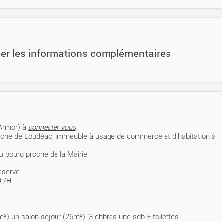
her les informations complémentaires
'Armor) à
connecter vous
che de Loudéac, immeuble à usage de commerce et d'habitation à
 bourg proche de la Mairie.
eserve.
 €/HT
m²) un salon sejour (26m²), 3 chbres une sdb + toilettes