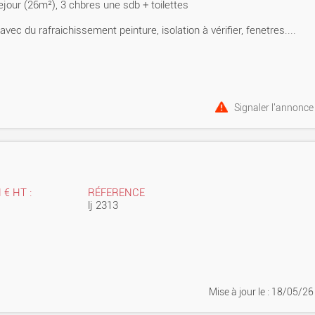
ejour (26m²), 3 chbres une sdb + toilettes
c du rafraichissement peinture, isolation à vérifier, fenetres....
Signaler l'annonce
 € HT :
RÉFERENCE
lj 2313
Mise à jour
le : 18/05/26