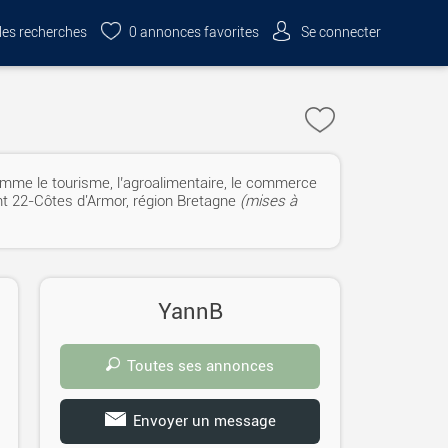
es recherches
0
annonces favorites
Se connecter
omme le tourisme, l’agroalimentaire, le commerce
ent 22-Côtes d'Armor, région Bretagne
(mises à
YannB
Toutes ses annonces
Envoyer un message