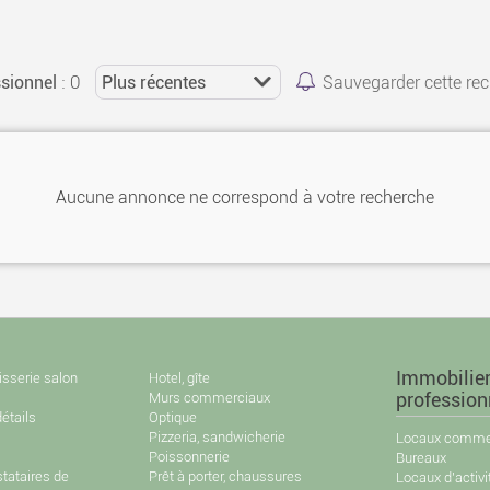
: 0
sionnel
Sauvegarder cette re
Aucune annonce ne correspond à votre recherche
Immobilie
isserie salon
Hotel, gîte
Murs commerciaux
profession
étails
Optique
Pizzeria, sandwicherie
Locaux commer
Poissonnerie
Bureaux
stataires de
Prêt à porter, chaussures
Locaux d'activi