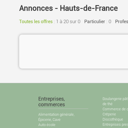
Annonces - Hauts-de-France
:
1 à 20 sur 0
: 0
Toutes les offres
Particulier
Profes
Entreprises,
Boulangerie pât
commerces
de thé
Commerce de d
Crêperie
Alimentation générale,
Discothèque
Épicerie, Cave
Entreprises pre
Auto école