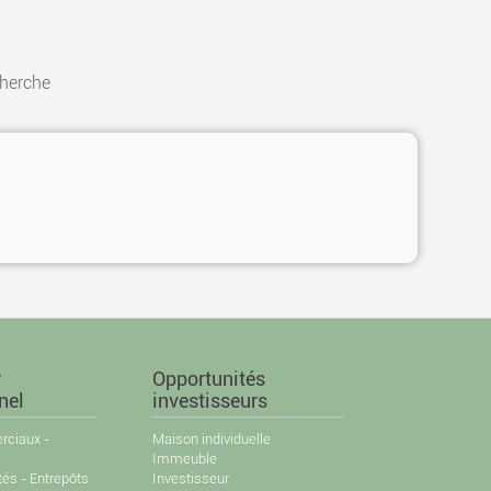
cherche
r
Opportunités
nel
investisseurs
ciaux -
Maison individuelle
Immeuble
tés - Entrepôts
Investisseur