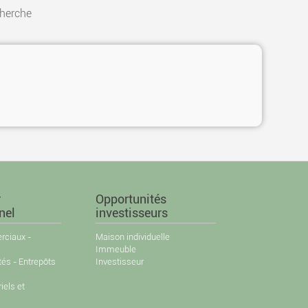
cherche
r
Opportunités
nel
investisseurs
ciaux -
Maison individuelle
Immeuble
tés - Entrepôts
Investisseur
iels et