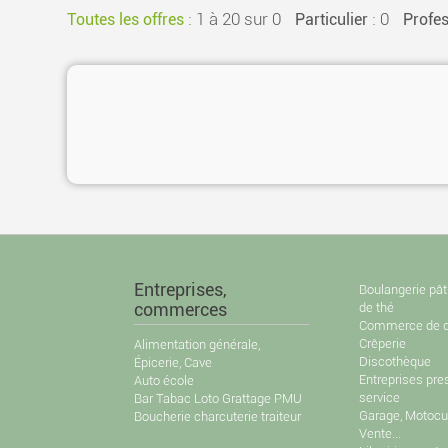
:
1 à 20 sur 0
: 0
Toutes les offres
Particulier
Profes
Entreprises,
Boulangerie pât
commerces
de thé
Commerce de d
Crêperie
Alimentation générale,
Discothèque
Épicerie, Cave
Entreprises pre
Auto école
service
Bar Tabac Loto Grattage PMU
Garage, Motocul
Boucherie charcuterie traiteur
Vente...