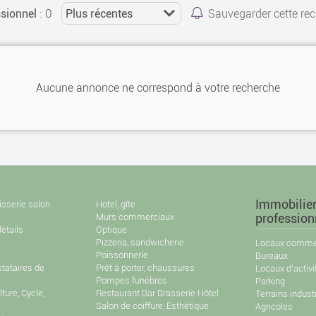
: 0
sionnel
Sauvegarder cette re
Aucune annonce ne correspond à votre recherche
Immobilie
isserie salon
Hotel, gîte
Murs commerciaux
profession
étails
Optique
Pizzeria, sandwicherie
Locaux commer
Poissonnerie
Bureaux
stataires de
Prêt à porter, chaussures
Locaux d'activi
Pompes funébres
Parking
ture, Cycle,
Restaurant Bar Brasserie Hôtel
Terrains industr
Salon de coiffure, Esthétique
Agricoles