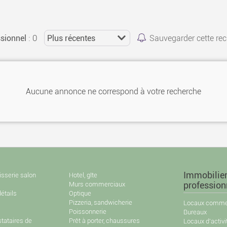
: 0
sionnel
Sauvegarder cette re
Aucune annonce ne correspond à votre recherche
Immobilie
isserie salon
Hotel, gîte
Murs commerciaux
profession
étails
Optique
Pizzeria, sandwicherie
Locaux commer
Poissonnerie
Bureaux
stataires de
Prêt à porter, chaussures
Locaux d'activi