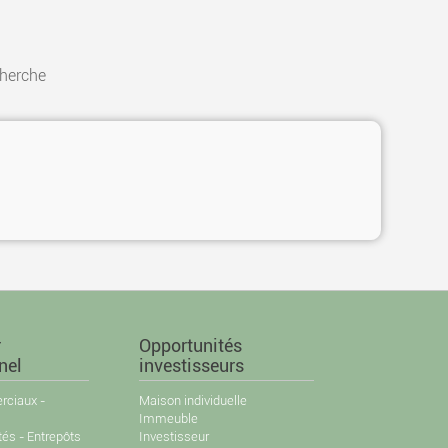
cherche
r
Opportunités
nel
investisseurs
ciaux -
Maison individuelle
Immeuble
tés - Entrepôts
Investisseur