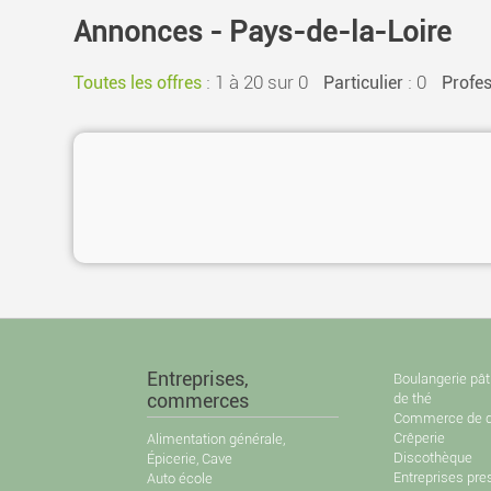
Annonces - Pays-de-la-Loire
:
1 à 20 sur 0
: 0
Toutes les offres
Particulier
Profes
Entreprises,
Boulangerie pât
commerces
de thé
Commerce de d
Crêperie
Alimentation générale,
Discothèque
Épicerie, Cave
Entreprises pre
Auto école